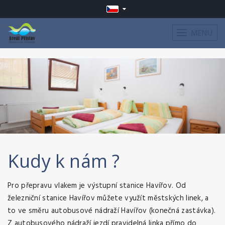
MENU
Kudy k nám ?
Pro přepravu vlakem je výstupní stanice Havířov. Od
železniční stanice Havířov můžete využít městských linek, a
to ve směru autobusové nádraží Havířov (konečná zastávka).
Z autobusového nádraží jezdí pravidelná linka přímo do