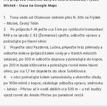
Místek -
trasa na Google Maps
1. Trasa vede od Olomouce směrem přes N. Jíčín na Frýdek
– Místek, Český Těšín
2. Po průjezdu F-M jeďte cca 5 km po rychlostní komunikací
R48 a na sjezdu č. 62 (Žermanice) sjeďte, odbočte vpravo a
pokračujte po hlavní silnici
3. Projeďte obcí Pazderná, Lučina, přejeďte hráz přehrady a
odbořte doleva (průjezd kolem vody je v lteních měsících
zakázan), po 500 m odbočte doprava a pokračujte do kopce,
po 200 m bude křižovatka a pokračujte rovně mimo hlavní
silnici, po cca 1,7 km dojedete do obce Soběšovice.
4. v obci pokračujte kolem samoobsluhy a obecního úřadu,
po 100m mírně z kopce, následuje odbočka vpravo, směrovka
– Juhász - Přístav až k vodě dalších cca 500 m – u tel. budky
vjezd rovně do Areálu Přístav po panelové cestě