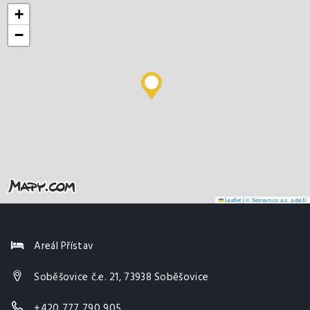
+
−
Leaflet
|
© Seznam.cz a.s. a další
Areál Přístav
Soběšovice č.e. 21, 73938 Soběšovice
+420 777 790 905