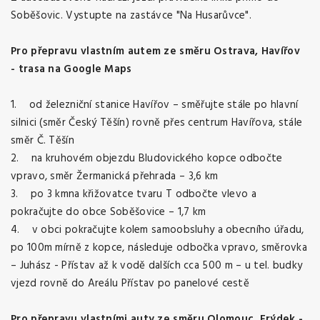
Soběšovic. Vystupte na zastávce "Na Husarůvce".
Pro přepravu vlastním autem ze směru Ostrava, Havířov
-
trasa na Google Maps
1. od železniční stanice Havířov – směřujte stále po hlavní
silnici (směr Český Těšín) rovně přes centrum Havířova, stále
směr Č. Těšín
2. na kruhovém objezdu Bludovického kopce odbočte
vpravo, směr Žermanická přehrada – 3,6 km
3. po 3 kmna křižovatce tvaru T odbočte vlevo a
pokračujte do obce Soběšovice – 1,7 km
4. v obci pokračujte kolem samoobsluhy a obecního úřadu,
po 100m mírně z kopce, následuje odbočka vpravo, směrovka
– Juhász - Přístav až k vodě dalších cca 500 m – u tel. budky
vjezd rovně do Areálu Přístav po panelové cestě
Pro přepravu vlastními auty ze směru Olomouc, Frýdek -