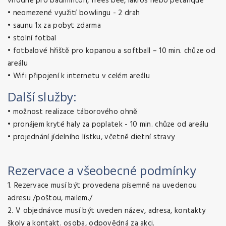
vhodné pro badminton, frees bee, lakros nebo petanque
•
neomezené využití bowlingu - 2 drah
•
saunu 1x za pobyt zdarma
•
stolní fotbal
•
fotbalové hřiště pro kopanou a softball – 10 min. chůze od
areálu
•
Wifi připojení k internetu v celém areálu
Další služby:
•
možnost realizace táborového ohně
•
pronájem kryté haly za poplatek - 10 min. chůze od areálu
•
projednání jídelního lístku, včetně dietní stravy
Rezervace a všeobecné podmínky
1. Rezervace musí být provedena písemně na uvedenou
adresu /poštou, mailem./
2. V objednávce musí být uveden název, adresa, kontakty
školy a kontakt. osoba, odpovědná za akci.