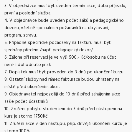
3. V objednávce musí být uveden termín akce, doba příjezdu,
první a poslední služba.
4. V objednávce bude uveden počet žáků a pedagogického
dozoru, včetně speciálních požadavků na ubytování,
program, stravu.
5. Případné specifické požadavky na fakturu musí být
sjednány předem /např. pedagogický dozor/
6. Záloha při reservaci je ve výši 500,- Kč/osobu na účet
není-li dohodnuto jinak
7. Doplatek musí být proveden do 3 dnů po ukončení kurzu
8. Ostatní služby nad rámec fakturace budou uhrazeny na
místě před ukončením akce.
9. Objednavatel nejpozději do 10 dnů před zahájením akce
zašle počet účastníků
10. Zrušení pobytu studentem do 3 dnů před nástupem na
kurz je storno 1750Kč
11. Zrušení akce v den nástupu, příp. dřívější ukončení kurzu je
storno 100%