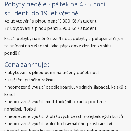
Pobyty neděle - pátek na 4 - 5 nocí,
studenti do 19 let včetně
4x ubytování s plnou penzí 3.300 Kč / student
5x ubytování s plnou penzí 3.900 Kč / student
Kratší pobyty na méně než 4 noci, pobyty s polopenzí či jen
se snídaní na vyžádání. Jako příjezdový den lze zvolit i
pondělí.
Cena zahrnuje:
•
ubytování s plnou penzí na určený počet nocí
•
zajištění pitného režimu
•
neomezené využití paddleboardu, vodních šlapadel, kajaků a
kanoí
•
neomezené využití multifunkčního kurtu pro tenis,
nohejbal, florbal
•
neomezené využití 2 plážových beach volejbalových kurtů
•
neomezené využití volného travnatého prostranství